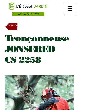
02.98.62.13.90
Retour page précédente
Tronçonneuse
JONSERED
CS 2258