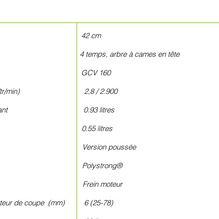
coupe 42 cm
 temps, arbre à cames en tête
eur GCV 160
ur (kW/tr/min) 2,8 / 2.900
de carburant 0.93 litres
 moteur 0.55 litres
sion Version poussée
pe Polystrong®
e Frein moteur
 hauteur de coupe (mm) 6 (25-78)