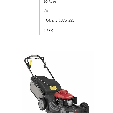
de ramassage 60
litres
e dB (A) 94
H (mm)) 1.470 x 480 x 995
ide 31 kg