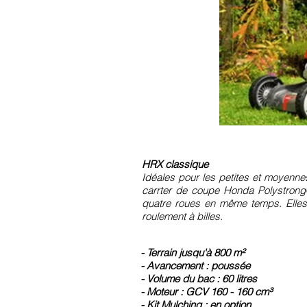
HRX classique
Idéales pour les petites et moyen
carrter de coupe Honda Polystrong®
quatre roues en même temps. Elles 
roulement à billes.
- Terrain jusqu'à 800
m²
- Avancement : poussée
- Volume du bac : 60 litres
- Moteur : GCV 160 - 160 cm³
- Kit Mulching : en option