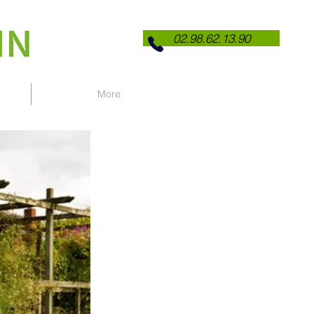
02.98.62.13.90
More